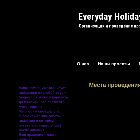
Everyday Holida
Организация и проведение пр
О нас
Наши проекты
Места проведени
Наша компания
организует
праздники
на любой вкус и
бюджет, от эконом варианта
до изысканного светского
Вы хотели бы провест
мероприятия.
не знаете где? Мы пр
Мы любим своё дело и
знаем как организовать
банкетных залов, рест
праздник о котором
настоящее время бол
останутся самые лучшие
праздничные мероприя
воспоминания.
Ваш праздник − наша
местах города и област
работа!