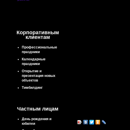
— «Тверь Парк Отель»
— Гелиопарк «Эммаус»
— Загородный клуб «К
Корпоративным
— Усадьба «Домоткано
клиентам
— Загородный отель «
Профессиональные
праздники
— Усадьба «Знаменско
Календарные
— Отель «Селигер Пала
праздники
Тверская область)
Открытие и
— Пансионат «Верхнев
презентация новых
объектов
Тверская область)
Тимбилдинг
— Пансионат «Сокол» (
Тверская область)
Частным лицам
День рождения и
юбилеи