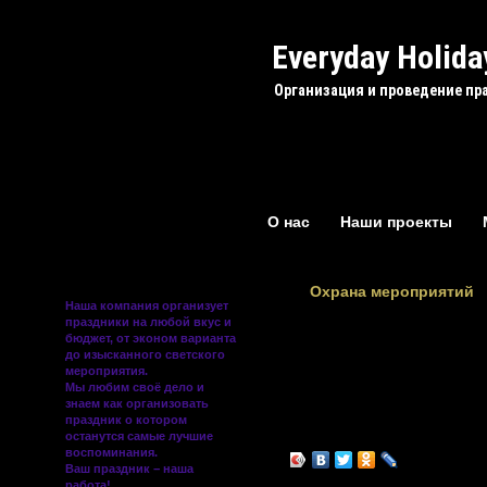
Everyday Holida
Организация и проведение пр
О нас
Наши проекты
Охрана мероприятий
Наша компания
организует
праздники
на любой вкус и
бюджет, от эконом варианта
Если Вам это будет нужно, мы о
до изысканного светского
мероприятий с помощью сотрудн
мероприятия.
Мы любим своё дело и
знаем как организовать
праздник о котором
останутся самые лучшие
воспоминания.
Ваш праздник − наша
работа!